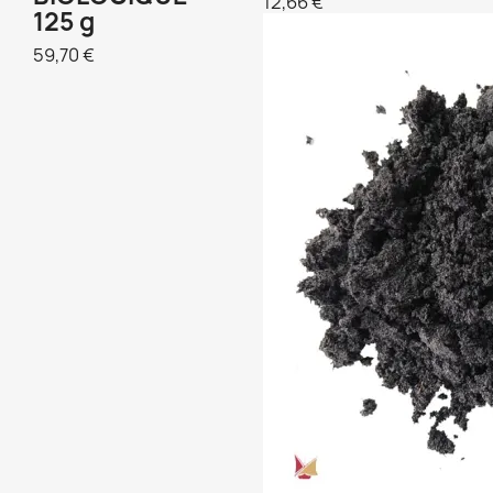
12,66 €
125 g
59,70 €