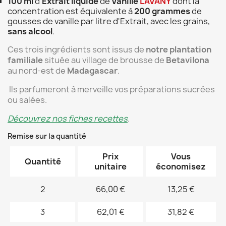
100 ml
d'
Extrait
liquide
de
Vanille
LAVANY
dont la
concentration est équivalente à
200 grammes
de
gousses de vanille par litre d'Extrait, avec les grains,
sans alcool
.
Ces trois ingrédients
sont issus de
notre plantation
familiale
située au village de brousse de
Betavilona
au nord-est de
Madagascar
.
Ils
parfumeront à merveille vos préparations sucrées
ou salées.
Découvrez nos fiches recettes
.
Remise sur la quantité
Prix
Vous
Quantité
unitaire
économisez
2
66,00 €
13,25 €
3
62,01 €
31,82 €