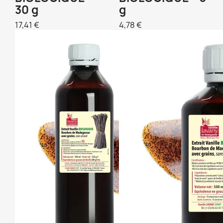
30 g
g
17,41 €
4,78 €