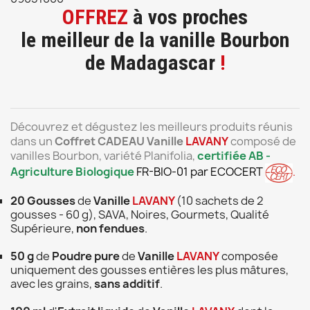
OFFREZ
à vos proches
le meilleur de la vanille Bourbon
de Madagascar
!
Découvrez et dégustez les meilleurs produits réunis
dans un
Coffret CADEAU
Vanille
LAVANY
c
omposé de
vanilles Bourbon, variété Planifolia,
certifiée AB -
Agriculture Biologique
FR-BIO-01 par ECOCERT
.
20 Gousses
de
Vanille
LAVANY
(10 sachets de 2
gousses - 60 g)
, SAVA, Noires, Gourmets, Qualité
Supérieure,
non fendues
.
50 g
de
Poudre pure
de
Vanille
LAVANY
composée
uniquement des gousses entières les plus mâtures,
avec les grains,
sans additif
.