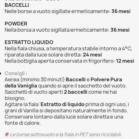
BACCELLI
Nelle borse a vuoto sigillate ermeticamente:
36 mesi
POWDER
Nella borsa a vuoto sigillata ermeticamente:
36 mesi
ESTRATTO LIQUIDO
Nella fiala chiusa, a temperatura stabile intorno a 4°C,
riparata dalla luce solare diretta:
24 mesi
Nella bottiglia aperta conservata in frigorifero:
12 mesi
Consigli
:
Aerea (minimo 30 minuti)
Baccelli
e
Polvere Pura
della Vaniglia
quando si apre il sacchetto del vuoto.
Sacchetti di vuoto aperti
2 baccelli
come ne hai
bisogno.
Agitare la fiala '
Estratto di liquido
prima di ogni uso, i
grani di Vanilla si depositano naturalmente in fondo.
Conservare lontano dalla luce solare diretta e una
fonte di calore.
#
Le borse sottovuoto e la fiala in PET sono riciclabili.