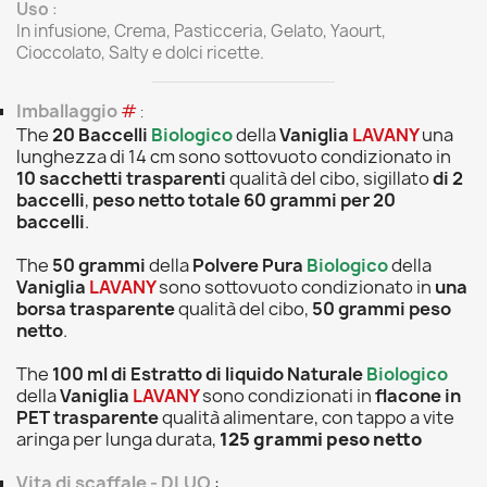
Uso
:
In infusione, Crema, Pasticceria, Gelato, Yaourt,
Cioccolato, Salty e dolci ricette.
Imballaggio
#
:
The
20 Baccelli
Biologico
della
Vaniglia
LAVANY
una
lunghezza di 14 cm sono sottovuoto condizionato in
10 sacchetti trasparenti
qualità del cibo, sigillato
di 2
baccelli
,
peso netto totale 60 grammi per 20
baccelli
.
The
50 grammi
della
Polvere Pura
Biologico
della
Vaniglia
LAVANY
sono sottovuoto condizionato in
una
borsa trasparente
qualità del cibo,
50 grammi peso
netto
.
The
100 ml di Estratto di liquido Naturale
Biologico
della
Vaniglia
LAVANY
sono condizionati in
flacone in
PET trasparente
qualità alimentare, con tappo a vite
aringa per lunga durata,
125 grammi peso netto
Vita di scaffale - DLUO
: