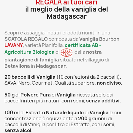
REGALA ai tuoi cari
il meglio della vaniglia del
Madagascar
Scopri e assaggia i nostri prodotti riuniti in una
SCATOLA REGALO
composta da
Vaniglia Bourbon
LAVANY
, varietà Planifolia,
certificata AB -
Agricoltura Biologica
di
, dalla
nostra
piantagione di famiglia
situata nel villaggio di
Betavilona
in
Madagascar
.
20 baccelli di Vaniglia
(10 confezioni da 2 baccelli)
,
SAVA, Nero, Gourmet, Qualità superiore,
non diviso
.
50 g
di
Polvere Pura
di
Vaniglia
ricavata solo dai
baccelli interi più maturi, con i semi,
senza additivi
.
100 ml
di
Estratto Naturale
liquido
di
Vaniglia
la cui
concentrazione è equivalente a
200 grammi
di
baccelli di Vaniglia per litro di Estratto, con i semi,
senza alcol
.