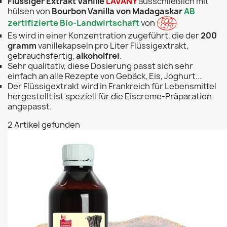
Flüssiger Extrakt
Vanille
LAVANY
ausschließlich mit
hülsen von
Bourbon Vanilla von Madagaskar
A
B
zertifizierte Bio-Landwirtschaft
von
Es wird in einer Konzentration zugeführt, die der
200
gramm
vanillekapseln pro Liter Flüssigextrakt,
gebrauchsfertig,
alkoholfrei
.
Sehr qualitativ, diese Dosierung passt sich sehr
einfach an alle Rezepte von Gebäck, Eis, Joghurt...
Der Flüssigextrakt wird in Frankreich für Lebensmittel
hergestellt ist speziell für die Eiscreme-Präparation
angepasst.
2 Artikel gefunden