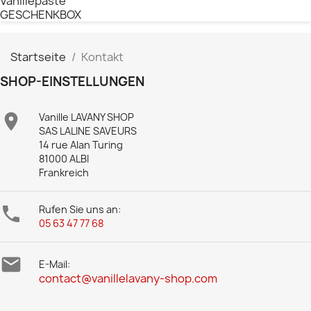
Vanillepaste
GESCHENKBOX
Startseite
Kontakt
SHOP-EINSTELLUNGEN

Vanille LAVANY SHOP
SAS LALINE SAVEURS
14 rue Alan Turing
81000 ALBI
Frankreich

Rufen Sie uns an:
05 63 47 77 68

E-Mail:
contact@vanillelavany-shop.com