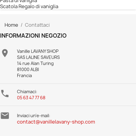
Pasta di vaniglia
Scatola Regalo di vaniglia
Home
Contattaci
INFORMAZIONI NEGOZIO

Vanille LAVANY SHOP
SAS LALINE SAVEURS
14 rue Alan Turing
81000 ALBI
Francia

Chiamaci:
05 63 47 77 68

Inviaci un'e-mail:
contact@vanillelavany-shop.com