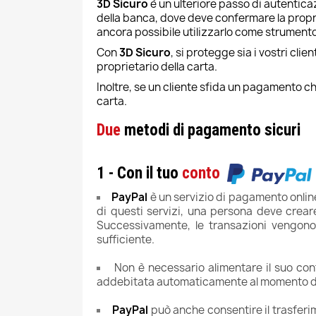
3D Sicuro
è un ulteriore passo di autentica
della banca, dove deve confermare la propria 
ancora possibile utilizzarlo come strumento 
Con
3D Sicuro
, si protegge sia i vostri cli
proprietario della carta.
Inoltre, se un cliente sfida un pagamento 
carta.
Due
metodi di pagamento sicuri
1 - Con il tuo
conto
PayPal
è un servizio di pagamento online
di questi servizi, una persona deve crear
Successivamente, le transazioni vengono
sufficiente.
Non è necessario alimentare il suo co
addebitata automaticamente al momento de
PayPal
può anche consentire il trasferi