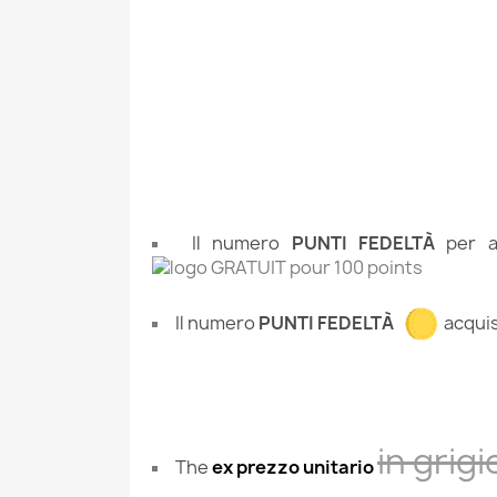
Il numero
PUNTI FEDELTÀ
per ac
Il numero
PUNTI
FEDELTÀ
acquis
in grigi
The
ex prezzo unitario