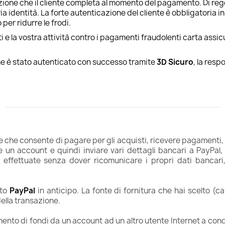
zione che il cliente completa al momento del pagamento. Di regola
identità. La forte autenticazione del cliente è obbligatoria in 
per ridurre le frodi.
enti e la vostra attività contro i pagamenti fraudolenti carta assi
che è stato autenticato con successo tramite
3D Sicuro
, la resp
 che consente di pagare per gli acquisti, ricevere pagamenti, 
e un account e quindi inviare vari dettagli bancari a PayPal
 effettuate senza dover ricomunicare i propri dati bancari
nto
PayPal
in anticipo. La fonte di fornitura che hai scelto (
lla transazione.
mento di fondi da un account ad un altro utente Internet a cond