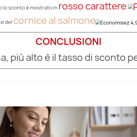
rosso carattere
 lo sconto è mostrato in
cornice al salmone
te del
CONCLUSIONI
na,
più alto è il tasso di sconto
pe