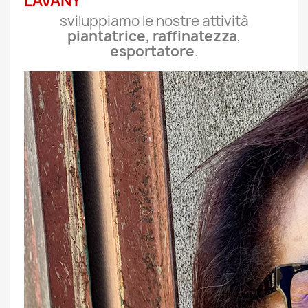
LAVANY
sviluppiamo le nostre attività
piantatrice
,
raffinatezza
,
esportatore
.