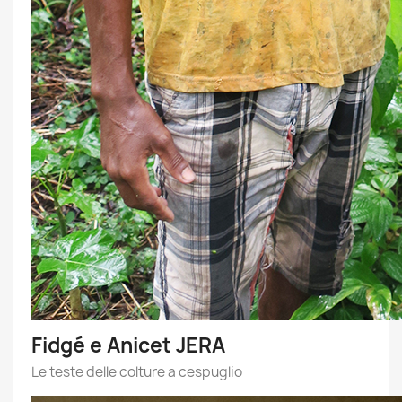
Fidgé e Anicet JERA
Le teste delle colture a cespuglio