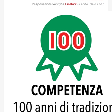
Responsabile
Vaniglia
LAVANY
- LALINE SAVEURS