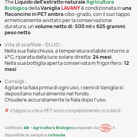
The
Liquido dell'estratto naturale
Agricultura
Biologica
della
Vaniglia
LAVANY
è condizionata in
una
flaconcino in PET ambra
cibo-grado, con il suo tappo
ermeticamente avvitato per la conservazione
duratura, un
volume netto di:
500 ml
e
625 grammi
peso netto
Vita di scaffale - DLUO
:
Nella sua fiala chiusa, a temperatura stabile intorno a
4°C, riparata dalla luce solare diretta:
24 mesi
,
Nella sua bottiglia aperta conservata in frigorifero:
12
mesi
Consigli
:
Agitare la fiala prima di ogni uso, i semi di Vaniglia si
depositano naturalmente nel fondo.
Chiudere accuratamente la fiala dopo l'uso.
#
Il tappo a vite e PET sono completamente riciclabili
.
Certificato
AB - Agricultura Biologico
preparato da
è
disponibile su semplice
richiesta