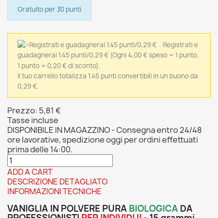
Gratuito per 30 punti
Registrati e
guadagnerai 1.45 punti/0,29 €
(Ogni 4,00 € speso = 1 punto,
1 punto = 0,20 € di sconto).
Il tuo carrello totalizza 1.45 punti convertibili in un buono da
0,29 €.
Prezzo:
5,81 €
Tasse incluse
DISPONIBILE IN MAGAZZINO - Consegna entro 24/48
ore lavorative, spedizione oggi per ordini effettuati
prima delle 14:00.
ADD A CART
DESCRIZIONE DETAGLIATO
INFORMAZIONI TECNICHE
VANIGLIA IN POLVERE PURA
BIOLOGICA
DA
PROFESSIONISTI
PER INDIVIDUI
- 15 grammi