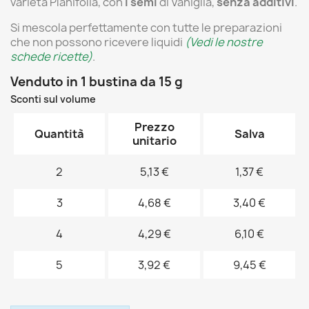
varietà Planifolia, con
i semi
di Vaniglia,
senza additivi
.
Si mescola perfettamente con tutte le preparazioni
che non possono ricevere liquidi
(Vedi le nostre
schede ricette)
.
Venduto in 1 bustina da 15 g
Sconti sul volume
Prezzo
Quantità
Salva
unitario
2
5,13 €
1,37 €
3
4,68 €
3,40 €
4
4,29 €
6,10 €
5
3,92 €
9,45 €